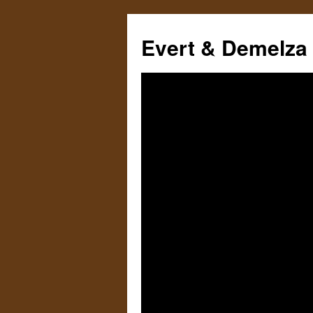
Ga
naar
Evert & Demelza
de
inhoud