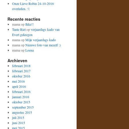
Onze Lieve Robin 24-10-2016
overleden. :'(
Recente reacties
mama
op
Ikke!!
Tante Riet
op
verjaardags kado van
Evert gekregen
mama
op
Mijn verjaardags kado
mama
op
Nieuwe foto van mezelf :)
mama
op
Loena
Archieven
februari 2018
februari 2017
oktober 2016
mei 2016
april 2016
februari 2016
januari 2016
oktober 2015
september 2015
augustus 2015
juli 2015
juni 2015
mei 2015