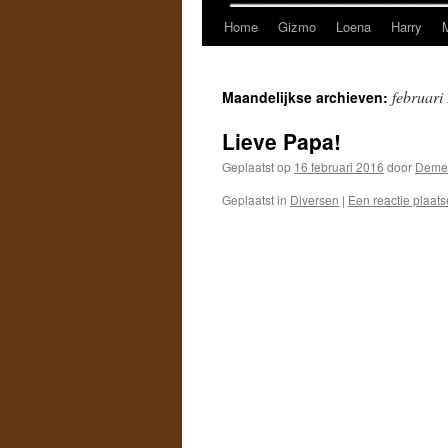
Home
Gizmo
Loena
Harry
februari
Maandelijkse archieven:
Lieve Papa!
Geplaatst op
16 februari 2016
door
Deme
Geplaatst in
Diversen
|
Een reactie plaat