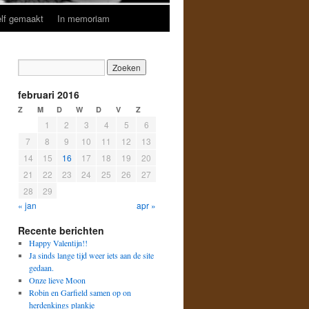
lf gemaakt
In memoriam
februari 2016
Z
M
D
W
D
V
Z
1
2
3
4
5
6
7
8
9
10
11
12
13
14
15
16
17
18
19
20
21
22
23
24
25
26
27
28
29
« jan
apr »
Recente berichten
Happy Valentijn!!
Ja sinds lange tijd weer iets aan de site
gedaan.
Onze lieve Moon
Robin en Garfield samen op on
herdenkings plankje