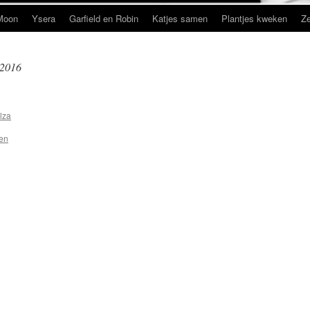
Moon
Ysera
Garfield en Robin
Katjes samen
Plantjes kweken
Ze
 2016
lza
sen