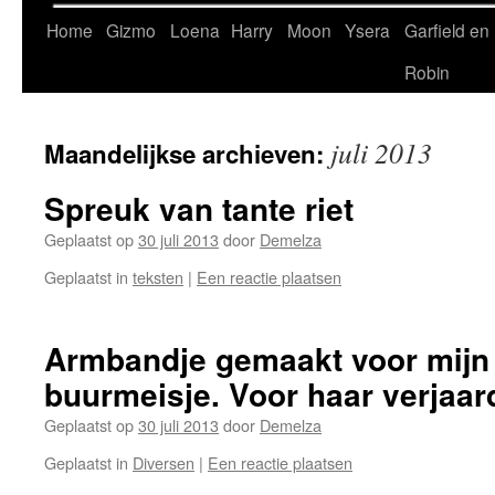
Home
Gizmo
Loena
Harry
Moon
Ysera
Garfield en
Robin
juli 2013
Maandelijkse archieven:
Spreuk van tante riet
Geplaatst op
30 juli 2013
door
Demelza
Geplaatst in
teksten
|
Een reactie plaatsen
Armbandje gemaakt voor mijn
buurmeisje. Voor haar verjaar
Geplaatst op
30 juli 2013
door
Demelza
Geplaatst in
Diversen
|
Een reactie plaatsen