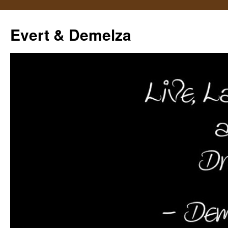
Ga
naar
Evert & Demelza
de
inhoud