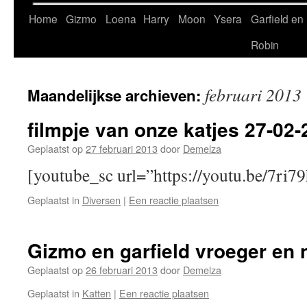
Home
Gizmo
Loena
Harry
Moon
Ysera
Garfield en
Robin
februari 2013
Maandelijkse archieven:
filmpje van onze katjes 27-02-
Geplaatst op
27 februari 2013
door
Demelza
[youtube_sc url=”https://youtu.be/7r
Geplaatst in
Diversen
|
Een reactie plaatsen
Gizmo en garfield vroeger en 
Geplaatst op
26 februari 2013
door
Demelza
Geplaatst in
Katten
|
Een reactie plaatsen