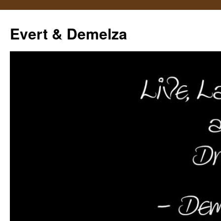
Ga
naar
Evert & Demelza
de
inhoud