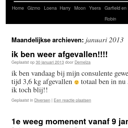
Home
Gizmo
Loena
Harry
Moon
Ysera
Garfield en
Robin
januari 2013
Maandelijkse archieven:
ik ben weer afgevallen!!!!
Geplaatst op
30 januari 2013
door
Demelza
ik ben vandaag bij mijn consulente gewe
tijd 3,6 kg afgevallen
totaal ben in nu
ik toch blij!!
Geplaatst in
Diversen
|
Een reactie plaatsen
1e weeg momenent vanaf 9 ja